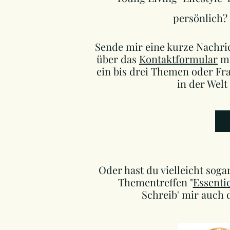
persönlich? 
Sende mir eine kurze Nachri
über das
Kontaktformular
mi
ein bis drei Themen oder Fra
in der Welt 
Oder hast du vielleicht soga
Thementreffen "
Essentie
Schreib' mir auch 