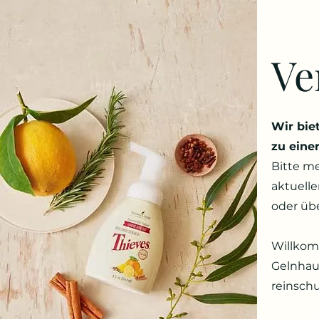
Ve
Wir bie
zu eine
Bitte me
aktuell
oder üb
Willkom
Gelnhau
reinschu