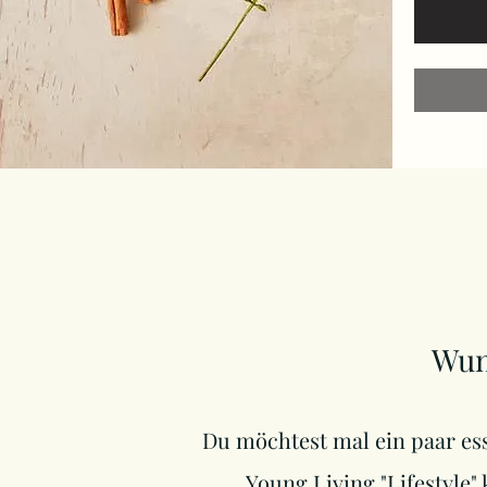
Wun
Du möchtest mal ein paar es
Young Living "Lifestyle